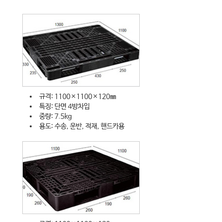
규격: 1100×1100×120㎜
특징: 단면 4방차입
중량: 7.5kg
용도: 수송, 운반, 적재, 핸드카용