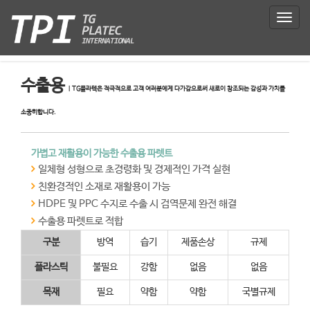
T
o
g
g
l
수출용
e
n
a
v
i
가볍고 재활용이 가능한 수출용 파렛트
g
일체형 성형으로 초경령화 및 경제적인 가격 실현
a
t
친환경적인 소재로 재활용이 가능
i
HDPE 및 PPC 수지로 수출 시 검역문제 완전 해결
o
수출용 파렛트로 적합
n
구분
방역
습기
제품손상
규제
플라스틱
불필요
강함
없음
없음
목재
필요
약함
약함
국별규제