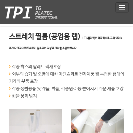
T
o
g
g
l
스트레치 필름(공업용 랩)
e
n
a
v
i
각종 박스의 팔레트 적재포장
g
a
외부의 습기 및 오염에 대한 차단효과로 전자제품 및 복잡한 형태의
t
기계와 부품 포장
i
각종 생활용품 및 약품, 벽돌, 각종원료 등 흩어지기 쉬운 제품 포장
o
화물 붕괴 방지
n